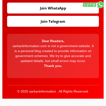
Join WhatsApp
Join Telegram
Dear Readers,
sarkariinformation.com is not a government website. It
is a personal blog created to provide information on
government schemes. We try to give accurate and
updated details, but small errors may occur.
Thank you.
© 2025 sarkariinformation . All Rights Reserved.