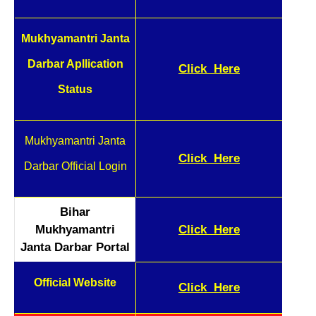
Mukhyamantri Janta
Darbar Apllication
Click
Here
Status
Mukhyamantri Janta
Click
Here
Darbar Official Login
Bihar
Mukhyamantri
Click
Here
Janta Darbar Portal
Official Website
Click
Here