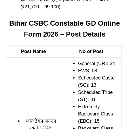
(₹21,700 – 69,100)
Bihar CSBC Constable GD Online
Form 2026 – Post Details
Post Name
No of Post
General (UR): 34
EWS: 08
Scheduled Caste
(SC): 13
Scheduled Tribe
(ST): 01
Extremely
Backward Class
कॉन्स्टेबल जनरल
(EBC): 15
ड्यूटी (जीडी)
Backward Class