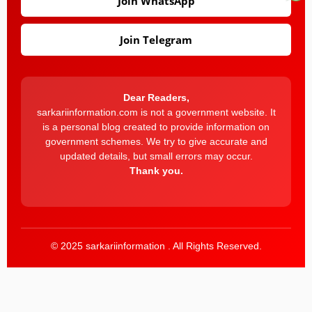
Join WhatsApp
Join Telegram
Dear Readers,
sarkariinformation.com is not a government website. It
is a personal blog created to provide information on
government schemes. We try to give accurate and
updated details, but small errors may occur.
Thank you.
© 2025 sarkariinformation . All Rights Reserved.