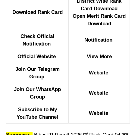
District Wise Rank
Card Download
Download Rank Card
Open Merit Rank Card
Download
Check Official
Notification
Notification
Official Website
View More
Join Our Telegram
Website
Group
Join Our WhatsApp
Website
Group
Subscribe to My
Website
YouTube Channel
Summary:-
Bihar ITI Result 2026 एवं Rank Card 04 जून