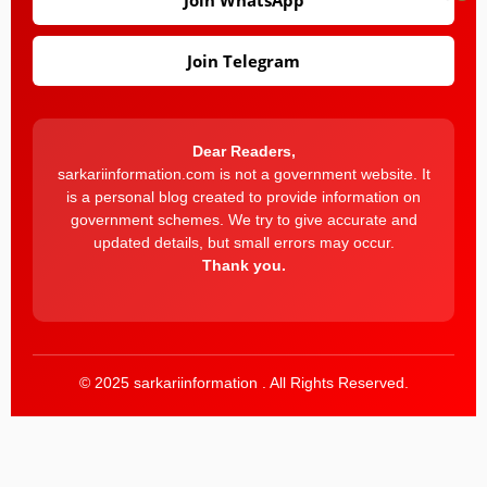
Join Telegram
Dear Readers,
sarkariinformation.com is not a government website. It
is a personal blog created to provide information on
government schemes. We try to give accurate and
updated details, but small errors may occur.
Thank you.
© 2025 sarkariinformation . All Rights Reserved.