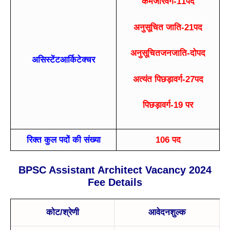
कमजोरवर्ग-11पद
अनुसूचित जाति-21पद
अनुसूचितजनजाति-दोपद
असिस्टेंटआर्किटेक्चर
अत्यंत पिछड़ावर्ग-27पद
पिछड़ावर्ग-19 पर
रिक्त कुल पदों की संख्या
106 पद
BPSC Assistant Architect Vacancy 2024
Fee Details
कोट/श्रेणी
आवेदनशुल्क