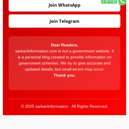
Join WhatsApp
Join Telegram
Dear Readers,
sarkariinformation.com is not a government website. It
is a personal blog created to provide information on
government schemes. We try to give accurate and
updated details, but small errors may occur.
Thank you.
© 2025 sarkariinformation . All Rights Reserved.