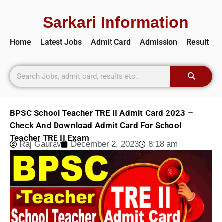
Sarkari Information
Home
Latest Jobs
Admit Card
Admission
Result
BPSC School Teacher TRE II Admit Card 2023 –
Check And Download Admit Card For School
Teacher TRE II Exam
Raj Gaurav
December 2, 2023
8:18 am