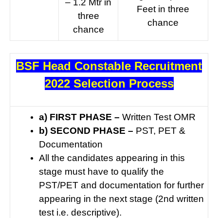
– 1.2 Mtr in
Feet in three
three
chance
chance
BSF Head Constable Recruitment
2022 Selection Process
a) FIRST PHASE –
Written Test OMR
b) SECOND PHASE –
PST, PET &
Documentation
All the candidates appearing in this
stage must have to qualify the
PST/PET and documentation for further
appearing in the next stage (2nd written
test i.e. descriptive).