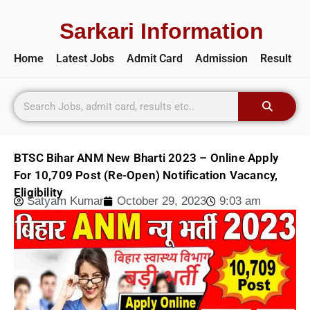
Sarkari Information
Home
Latest Jobs
Admit Card
Admission
Result
BTSC Bihar ANM New Bharti 2023 – Online Apply
For 10,709 Post (Re-Open) Notification Vacancy,
Eligibility
Satyam Kumar
October 29, 2023
9:03 am