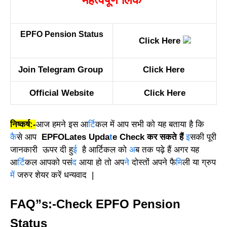
EPFO Pension Status
Click Here
Join Telegram Group
Click Here
Official Website
Click Here
निष्कर्ष:-
आज हमने इस आ
र्टि
कल में आप सभी को यह बताया है कि
कै
से आप
EPFOLates Upda
t
e Check
कर सकते हैं
इ
सकी पूरी
जानकारी ऊपर दी हु
ई
है आर्टिकल को
अ
ब तक पढ़े हैं अगर यह
आ
र्टि
कल आपको पसं
द
आया हो तो अप
ने
दोस्तों अपने फै
मि
ली या ग्रुप
में
जरुर शेयर करें धन्यवाद |
FAQ”s:-Check EPFO Pension
Status