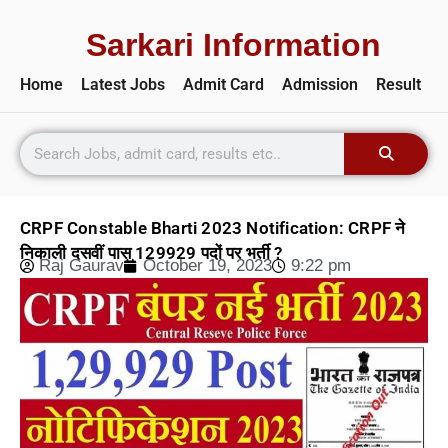
Sarkari Information
Home
Latest Jobs
Admit Card
Admission
Result
CRPF Constable Bharti 2023 Notification: CRPF ने
निकाली दसवीं पास 129929 पदों पर भर्ती ?
Raj Gaurav
October 19, 2023
9:22 pm