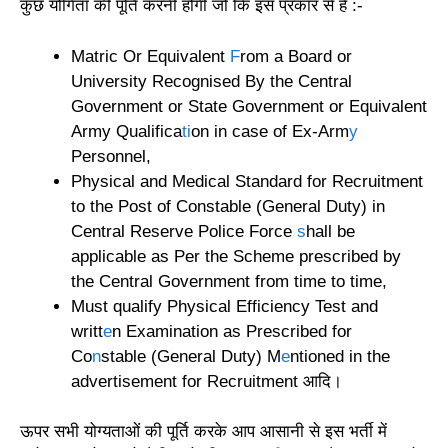
कुछ योगिता की पूर्ति करनी होगी जो कि इस प्रकार से हैं :-
Matric Or Equivalent
F
rom a Board or
University Recognised By the Central
Government or State Government or Equivalent
Army Qualifica
ti
on in case of Ex-Arm
y
Personnel,
Physical and Medical Standard for Recruitment
to the Post of Constable (General Duty) in
Central Reserve Police Force
s
hall be
applicable as Per the Scheme prescribed by
the Central Government from time to time,
Must qualify Physical Efficiency Test and
writt
e
n Examination as Prescribed for
Co
n
stable (General Duty) M
e
ntioned in the
advertisement for Recruitment आदि।
ऊपर सभी योग्यताओं की पूर्ति करके आप आसानी से इस भर्ती में