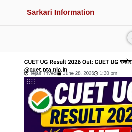
Sarkari Information
CUET UG Result 2026 Out: CUET UG स्कोर कार्
@cuet.nta.nic.in
Tejas Trivedi
June 28, 2026
1:30 pm