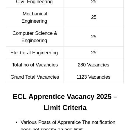
Civil Engineering
25
Mechanical
25
Engineering
Computer Science &
25
Engineering
Electrical Engineering
25
Total no of Vacancies
280
Va
cancies
Grand Total Vacancies
1123
Vacancies
ECL Apprentice Vacancy 2025 –
Limit Criteria
Various Posts of Apprentice The notification
does not specify an age limit.