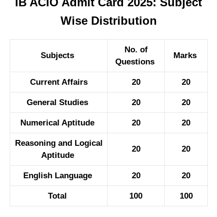
IB ACIO Admit Card 2025: Subject
Wise Distribution
No. of
Subjects
Marks
Questions
Current Affairs
20
20
General Studies
20
20
Numerical Aptitude
20
20
Reasoning and Logical
20
20
Aptitude
English Language
20
20
Total
100
100