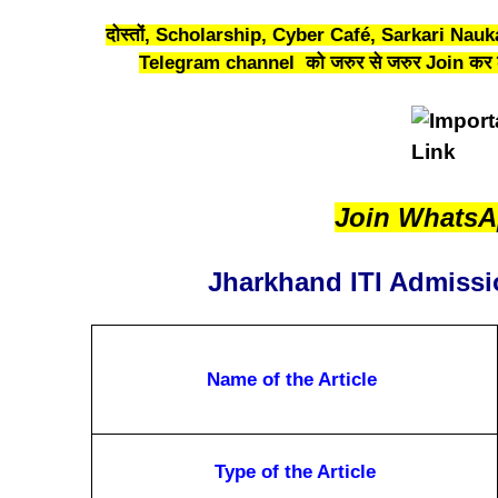
दोस्तों, Scholarship, Cyber Café, Sarkari Naukar
Telegram channel को जरुर से जरुर Join कर ली
Join Whats
Jharkhand ITI Admissi
Name of the Article
Type of the Article