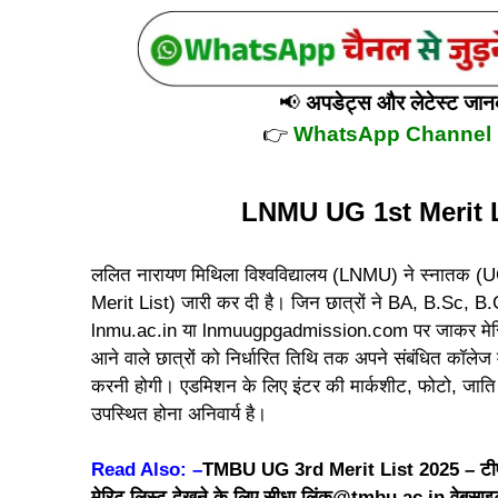
📢
अपडेट्स और लेटेस्ट जानका
👉
WhatsApp Channel
LNMU UG 1st Merit L
ललित नारायण मिथिला विश्वविद्यालय (LNMU) ने स्नातक (U
Merit List) जारी कर दी है। जिन छात्रों ने BA, B.Sc, B
lnmu.ac.in
या
lnmuugpgadmission.com
पर जाकर मेरि
आने वाले छात्रों को निर्धारित तिथि तक अपने संबंधित कॉलेज म
करनी होगी। एडमिशन के लिए इंटर की मार्कशीट, फोटो, जाति
उपस्थित होना अनिवार्य है।
Read Also: –
TMBU UG 3rd Merit List 2025 – टीएमबीयू
मेरिट लिस्ट देखने के लिए सीधा लिंक@tmbu.ac.in वेबसा