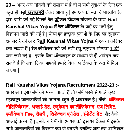
23
– अगर आप नौकरी की तलाश में हैं तो मैं सभी युवाओं के लिए एक
बहुत ही बड़ी
खुशखबरी
लेकर आया हूं | हम आपको बता दें भारतीय रेल
द्वारा जारी की गई जिसमें
रेल
कौ
शल विकास योजना
के तहत
Rail
Kaushal Vikas Yoj
n
a में रेल ऑफि
स
र
के पदों पर भर्ती हेतु
विज्ञापन जारी की गई है | योग्य एवं इच्छुक युवाओं के लिए यह सुनहरा
अवसर है की ओर
R
ai
l Kaushal Vikas Yojna
में अपना करियर
बना सकते हैं |
रेल ऑफिसर
पदों की भर्ती हेतु न्यूनतम योग्यता
10वीं
पास रखी गई है | इसके लिए ऑनलाइन के माध्यम से ही आवेदन कर
सकते हैं जिसका लिंक आपको हमारे किस आर्टिकल के अंत में मिल
जाएगा |
Rail Kaushal Vikas Yojana Recruitment 2022-23
:-
अगर आप इस फॉर्म को भरना चाहते हैं तो फॉर्म भरने से पहले कुछ
महत्वपूर्ण जानकारियां को जानना बहुत ही आवश्यक है |
जैसे-
ऑफिशल
नो
टि
फिकेशन, अप्लाई डेट, एजुकेशन क्वालीफिकेशन, एज लिमिट,
एप्लीकेशन Fee, सैलरी , सिलेक्शन प्रोसेस , इंपोर्टेंट डेट
और कैसे
अप्लाई करना है | इसके बारे में तो हम आपको इस आर्टिकल में इसके
सभी जानकारियां को विस्तार रूप से बताएंगे इसलिए आप इस आर्टिकल