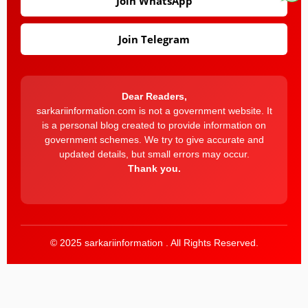
Join WhatsApp
Join Telegram
Dear Readers,
sarkariinformation.com is not a government website. It
is a personal blog created to provide information on
government schemes. We try to give accurate and
updated details, but small errors may occur.
Thank you.
© 2025 sarkariinformation . All Rights Reserved.