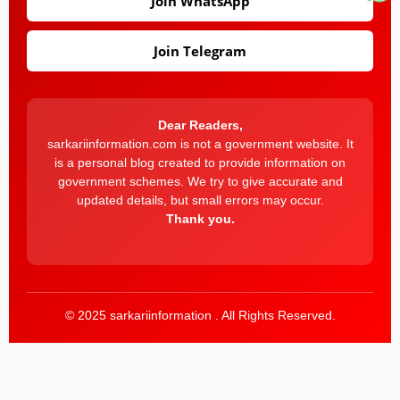
Join WhatsApp
Join Telegram
Dear Readers,
sarkariinformation.com is not a government website. It
is a personal blog created to provide information on
government schemes. We try to give accurate and
updated details, but small errors may occur.
Thank you.
© 2025 sarkariinformation . All Rights Reserved.