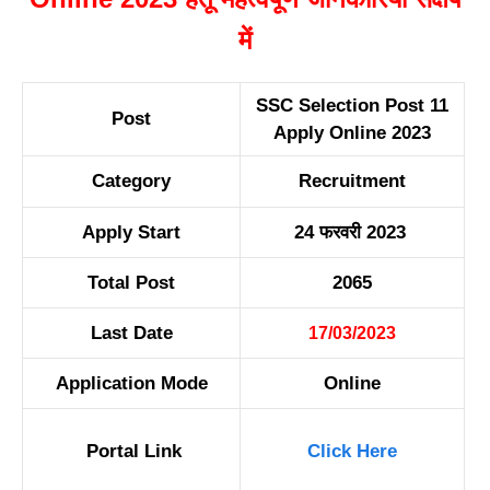
में
SSC Selection Post 11
Post
Apply Online 2023
Category
Recr
u
itment
Apply Start
24 फरवरी 2023
Total Post
2065
Last Date
17/03/2023
Application Mode
On
l
ine
Portal Link
Click Here