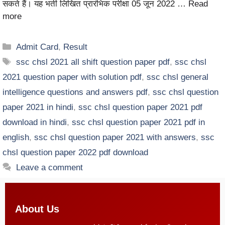
सकते हैं। यह भर्ती लिखित प्रारंभिक परीक्षा 05 जून 2022 …
Read
more
Admit Card
,
Result
ssc chsl 2021 all shift question paper pdf
,
ssc chsl
2021 question paper with solution pdf
,
ssc chsl general
intelligence questions and answers pdf
,
ssc chsl question
paper 2021 in hindi
,
ssc chsl question paper 2021 pdf
download in hindi
,
ssc chsl question paper 2021 pdf in
english
,
ssc chsl question paper 2021 with answers
,
ssc
chsl question paper 2022 pdf download
Leave a comment
About Us