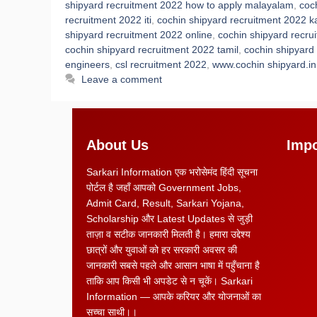
shipyard recruitment 2022 how to apply malayalam
,
coc
recruitment 2022 iti
,
cochin shipyard recruitment 2022 
shipyard recruitment 2022 online
,
cochin shipyard recrui
cochin shipyard recruitment 2022 tamil
,
cochin shipyard
engineers
,
csl recruitment 2022
,
www.cochin shipyard.in
Leave a comment
About Us
Impo
Sarkari Information एक भरोसेमंद हिंदी सूचना
पोर्टल है जहाँ आपको Government Jobs,
Admit Card, Result, Sarkari Yojana,
Scholarship और Latest Updates से जुड़ी
ताज़ा व सटीक जानकारी मिलती है। हमारा उद्देश्य
छात्रों और युवाओं को हर सरकारी अवसर की
जानकारी सबसे पहले और आसान भाषा में पहुँचाना है
ताकि आप किसी भी अपडेट से न चूकें। Sarkari
Information — आपके करियर और योजनाओं का
सच्चा साथी।।