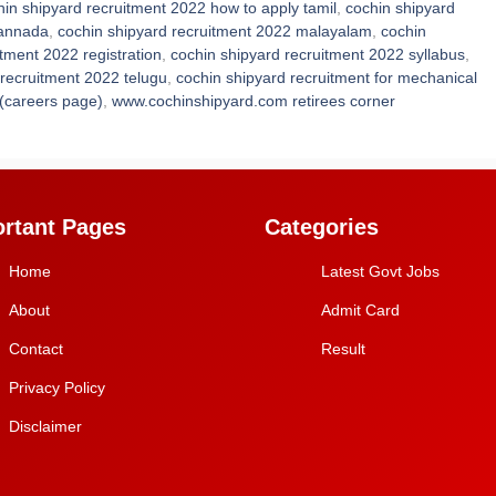
hin shipyard recruitment 2022 how to apply tamil
,
cochin shipyard
kannada
,
cochin shipyard recruitment 2022 malayalam
,
cochin
tment 2022 registration
,
cochin shipyard recruitment 2022 syllabus
,
 recruitment 2022 telugu
,
cochin shipyard recruitment for mechanical
(careers page)
,
www.cochinshipyard.com retirees corner
rtant Pages
Categories
Home
Latest Govt Jobs
About
Admit Card
Contact
Result
Privacy Policy
Disclaimer