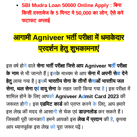
SBI Mudra Loan 50000 Online Apply : बिना
किसी दस्तावेज के 5 मिनट मे 50,000 का लोन, ऐसे करे
फटाफट अप्लाई
आगामी
Agn
i
veer भर्ती परीक्षा में धमाकेदार
प्रदर्शन हेतु शुभका
म
नाएं
इस वर्ष हो
ने
वाले
सेना भर्ती परीक्षा जिसे आप Agniveer भ
र्ती
परीक्षा
के नाम
से भी जानते हैं | इ
स
के माध्यम से आप
सेना में अपनी से
वा
देने
हेतु
लाया गया है | इ
स
में
भारतीय सेना के तीनों से
ना
ओं भारतीय जल
सेना, थल सेना ए
वं
वायु सेना
के तहत जारी किया गया
है
| इस परीक्षा में
शामिल होने के लिए आप
को
Agniveer A
d
mit Card 2023
की
जरूरत हो
गी
। इस
एडमिट कार्ड
को प्राप्त करने
के
लिए, आप हमारे
इस लेख की मदद से आसा
नी
से चेक एवं
डाउनलोड
कर सकते हैं l
जिसकी पूरी जानका
री
हमने आपको इस
लेख में प्रदान
की
है
, कृपया
आप ध्यानपूर्वक इस लेख
को
पूरा जरूर पढ़ें।