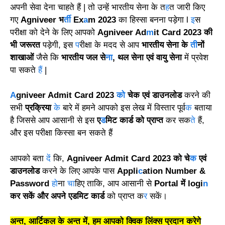
अपनी सेवा देना चाहते हैं | तो उन्हें भारतीय सेना के त
ह
त जारी किए
गए
Agniveer
भ
र्ती
Ex
a
m
2023
का हिस्सा बनना पड़ेगा l
इ
स
परीक्षा को देने के लिए आपको
Agniveer Ad
m
it Card 2023 की
भी जरूरत
पड़ेगी, इस
प
रीक्षा के मदद से आप
भारतीय सेना के
ती
नों
शाखाओं
जैसे कि
भारतीय जल से
ना
, थल सेना एवं वायु सेना
में प्रवेश
पा सकते
हैं
|
A
gniveer Admit Card 2023
को
चेक एवं डाउनलोड
करने की
सभी
प्रक्रिया
के
बारे में हमने आपको इस लेख में विस्तार पूर्व
क
बताया
है जिससे आप आसानी से इस
ए
ड
मिट कार्ड को प्राप्त
कर सक
ते
हैं,
और इस परीक्षा किस्सा बन सकते हैं
आपको बता
दें
कि,
Agniveer Admit Card 2023 को चे
क
एवं
डाउनलोड
करने के लिए आपके पास
Appli
c
ation Number &
Password
हो
ना
चा
हिए ताकि, आप आसानी से
Portal में logi
n
कर सकें और अपने एडमिट कार्ड
को प्राप्त क
र
सकें।
अन्त, आर्टिकल के अन्त में, हम आपको क्विक लिंक्स प्रदान करेगे