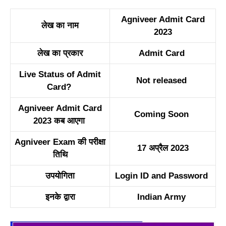
Agniveer Adm
i
t Card
लेख का ना
म
2023
ले
ख
का प्रकार
Admi
t
Card
Live Status of Admit
N
ot released
C
ard?
Agn
i
veer Admit Card
Coming S
o
on
2023 कब आ
ए
गा
Agniveer Exam
की
परीक्षा
17 अ
प्रै
ल 2023
तिथि
उपयो
गि
ता
Log
i
n ID and Password
इ
नके द्वारा
India
n
Army