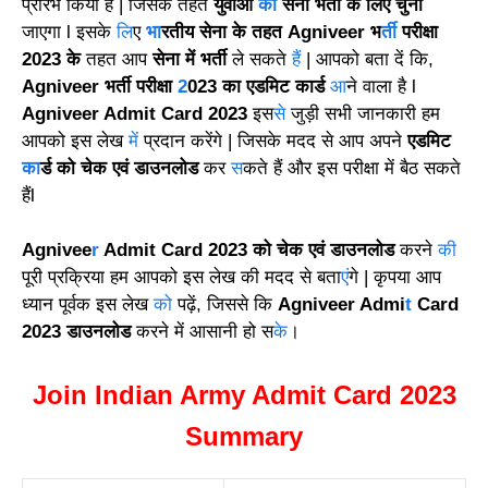
प्रारंभ किया है | जिसके तहत
युवाओं
को
सेना भर्ती के लिए चुना
जाएगा l इसके
लि
ए
भा
रतीय सेना के तहत Agniveer भ
र्ती
परीक्षा
2023 के
तहत आप
सेना में भर्ती
ले सकते
हैं
| आपको बता दें कि,
Agniveer भर्ती परीक्षा
2
023 का एडमिट कार्ड
आ
ने वाला है l
Agniveer Admit Card 2023
इस
से
जुड़ी सभी जानकारी हम
आपको इस लेख
में
प्रदान करेंगे | जिसके मदद से आप अपने
एडमिट
का
र्ड को चेक एवं डाउनलोड
कर
स
कते हैं और इस परीक्षा में बैठ सकते
हैंl
Agnivee
r
Admit Card 2023 को चेक एवं डाउनलोड
करने
की
पूरी प्रक्रिया हम आपको इस लेख की मदद से बता
एं
गे | कृपया आप
ध्यान पूर्वक इस लेख
को
पढ़ें, जिससे कि
Agniveer Admi
t
Card
2023 डाउनलोड
करने में आसानी हो स
के
।
Join Indian Army Admit Card 2023
Summary