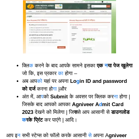
क्लि
क
करने के बाद आपके सामने इसका
एक
न
या पेज खुलेगा
जो कि, इस प्रकार
का
होगा –
अब आप
को
यहां पर अपना
Lo
g
in ID and password
को दर्ज
करना हो
गा
|और
अंत में, आ
प
को
Submit
के अवसर पर क्लिक कर
ना
होगा |
जिसके बाद आपको आपका
Agniveer A
d
mit Card
2023
देखने को मिलेगा | जि
स
से आप आसानी से
डाउनलोड
क
रके प्रिंट
कर पाएंगे | आदि।
आप इ
न
सभी स्टेप्स को फॉलो करके आसानी
से
अपना A
gniveer