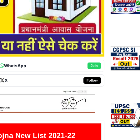
WhatsApp
Join
X
Follow
jna New List 2021-22