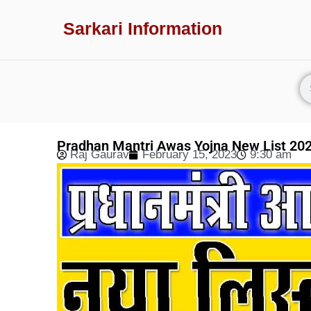
Sarkari Information
Pradhan Mantri Awas Yojna New List 2021-2
Raj Gaurav
February 15, 2023
9:30 am