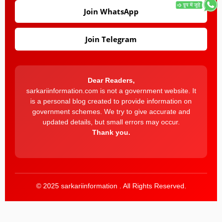
Join WhatsApp
Join Telegram
Dear Readers,
sarkariinformation.com is not a government website. It
is a personal blog created to provide information on
government schemes. We try to give accurate and
updated details, but small errors may occur.
Thank you.
© 2025 sarkariinformation . All Rights Reserved.