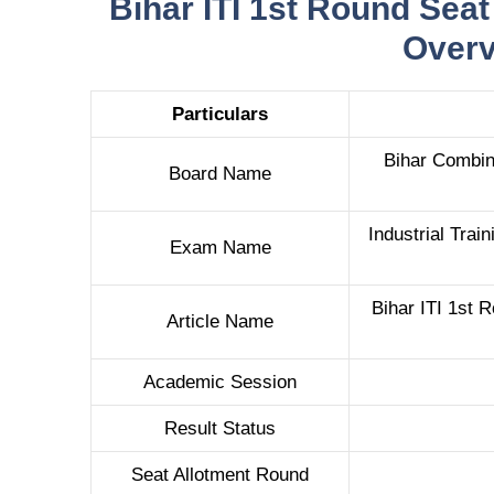
Bihar ITI 1st Round Seat
Over
Particulars
Bihar Combin
Board Name
Industrial Trai
Exam Name
Bihar ITI 1st 
Article Name
Academic Session
Result Status
Seat Allotment Round