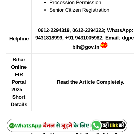
Procession Permission
Senior Citizen Registration
0612-2294319, 0612-2294323; WhatsApp:
9431818999, +91 9431005982; Email: dgpcr
Helpline
bih@gov.in
Bihar
Online
FIR
Portal
Read the Article Completely.
2025 –
Short
Details