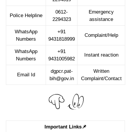
0612-
Emergency
Police Helpline
2294323
assistance
WhatsApp
+91
Complaint/Help
Numbers
9431818999
WhatsApp
+91
Instant reaction
Numbers
9431005982
dgpcr.pat-
Written
Email Id
bih@gov.in
Complaint/Contact
Important Links📌