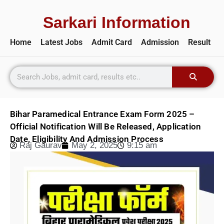
Sarkari Information
Home
Latest Jobs
Admit Card
Admission
Result
Bihar Paramedical Entrance Exam Form 2025 –
Official Notification Will Be Released, Application
Date, Eligibility And Admission Process
Raj Gaurav
May 2, 2025
9:15 am