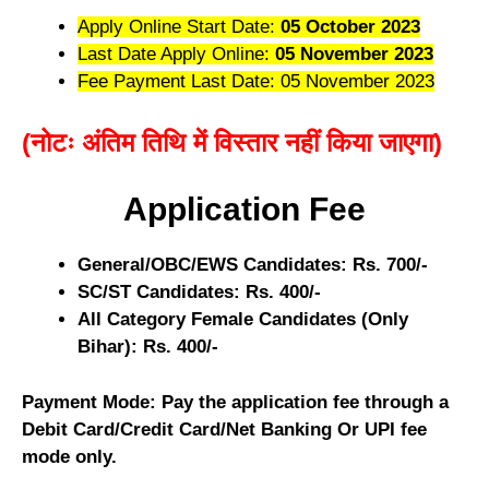
Apply Online Start Date:
05 October 2023
Last Date Apply Online:
05 November 2023
Fee Payment Last Date: 05 November 2023
(नोटः अंतिम तिथि में विस्तार नहीं किया जाएगा)
Application Fee
General/OBC/EWS Candidates: Rs. 700/-
SC/ST Candidates: Rs. 400/-
All Category Female Candidates (Only
Bihar): Rs. 400/-
Payment Mode: Pay the application fee through a
Debit Card/Credit Card/Net Banking Or UPI fee
mode only.