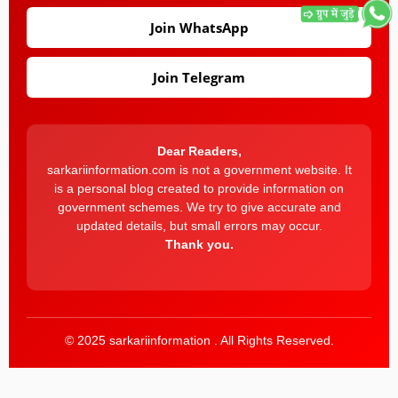
Join WhatsApp
Join Telegram
Dear Readers,
sarkariinformation.com is not a government website. It
is a personal blog created to provide information on
government schemes. We try to give accurate and
updated details, but small errors may occur.
Thank you.
© 2025 sarkariinformation . All Rights Reserved.