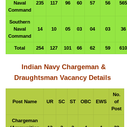
Naval
235
117
96
60
57
56
565
Command
Southern
Naval
14
10
05
03
04
03
36
Command
Total
254
127
101
66
62
59
610
Indian Navy Chargeman &
Draughtsman Vacancy Details
No.
Post Name
UR
SC
ST
OBC
EWS
of
Post
Chargeman