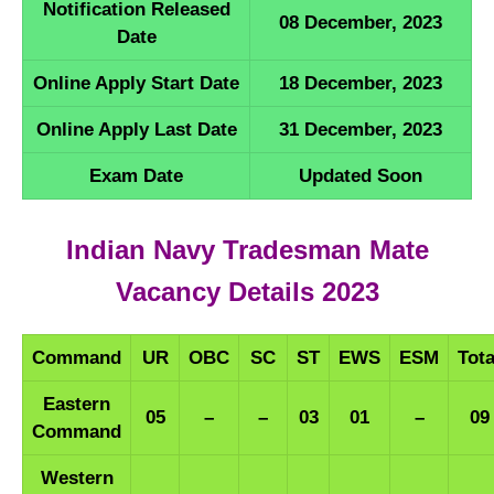
Notification Released
08 December, 2023
Date
Online Apply Start Date
18 December, 2023
Online Apply Last Date
31 December, 2023
Exam Date
Updated Soon
Indian Navy Tradesman Mate
Vacancy Details 2023
Command
UR
OBC
SC
ST
EWS
ESM
Tota
Eastern
05
–
–
03
01
–
09
Command
Western