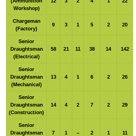
(Ammunition
12
3
2
4
1
22
Workshop)
Chargeman
9
3
1
5
2
20
(Factory)
Senior
Draughtsman
58
21
11
38
14
142
(Electrical)
Senior
Draughtsman
13
4
1
6
2
26
(Mechanical)
Senior
Draughtsman
14
4
2
7
2
29
(Construction)
Senior
Draughtsman
7
1
–
2
1
11