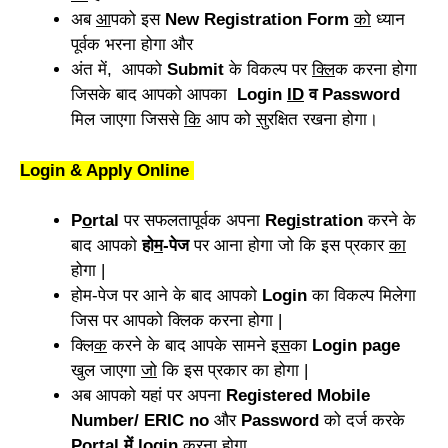
अब
आ
पको इस
New Registration Form
को
ध्यान
पूर्वक भरना होगा और
अंत में, आपको
Submit
के विकल्प पर
क्लि
क करना होगा
जिसके बाद आपको आपका
Login
ID
व Password
मिल जाएगा जिससे
कि
आप को
सु
रक्षित रखना होगा।
Login & Apply Online
P
o
rtal
पर सफलतापूर्वक अपना
Reg
i
stration
करने के
बाद आपको
हो
म
-पेज
पर आना होगा जो कि इस प्रकार
का
होगा |
होम-पेज पर आने के बाद आपको
Login
का विकल्प मिलेगा
जिस पर आपको क्लिक करना होगा |
क्लि
क
करने के बाद आपके सामने इ
स
का
Login page
खुल जाएगा
जो
कि इस प्रकार का होगा |
अब आपको यहां पर अपना
Registered Mobile
Number/ ERIC no
और
Password
को दर्ज करके
Portal में login
करना होगा,