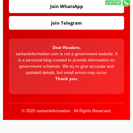
Join WhatsApp
Join Telegram
Dear Readers,
sarkariinformation.com is not a government website. It
is a personal blog created to provide information on
government schemes. We try to give accurate and
updated details, but small errors may occur.
Thank you.
© 2025 sarkariinformation . All Rights Reserved.