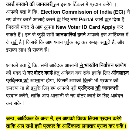
कार्ड बनवाने की जानकारी
ह
म इस आर्टिकल में प्रदान करेंगे ।
आ
पको बता दें कि,
Election C
o
mmission of India (ECI
)
ने
नए वोटर कार्ड अप्लाई करने
के
लिए
नया Portal
जारी
क
र दिया है
जिसकी मदद से आप
अ
पना
New Voter ID Card Apply
कर
सकते
हैं
। इन से जुड़ी सभी
जानकारियां ह
म
ने
आपको इस आर्टिकल में
दे र
खी
है | जिससे कि आप ध्यान पू
र्व
क पढ़ कर समझ स
क
ते हैं, और
इसका लाभ ले सकते हैं।
आपको बता
दें
कि, सभी आवेदक आसानी
से
भारतीय निर्वाचन आयोग
की मदद
से
नए वोटर कार्ड
हेतु आवेदन कर स
के
इसके लिए
ऑनलाइन
प्रक्रिया
को
अप
ना
ना होगा, जिसमें आपको
कि
सी भी प्रकार की
समस्या ना हो इ
स
के लिए हम आपको पूरी
प्रक्रिया
की
जानकारी
प्रदान करेंगे, ताकि आ
प
आसानी से नए वोटर कार्ड के लिए आ
वे
दन
कर सकें l
अन्त, आर्टिकल के अन्त में, हम आपको क्विक लिंक्स प्रदान करेगे
ताकि आप सभी इसी प्रकार के आर्टिकल्स लगातार प्राप्त कर सकें।