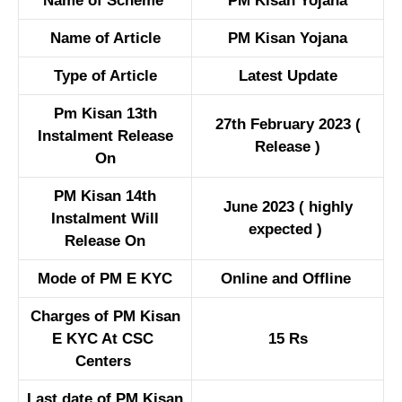
Name of Scheme
PM Kisan Yojana
Name of Article
PM Kisan Yojana
Type of Article
Latest Update
Pm Kisan 13th
27th February 2023 (
Instalment Release
Release )
On
PM Kisan 14th
June 2023 ( highly
Instalment Will
expected )
Release On
Mode of PM E KYC
Online and Offline
Charges of PM Kisan
E KYC At CSC
15 Rs
Centers
Last date of PM Kisan