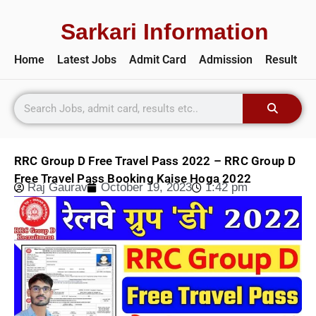
Sarkari Information
Home
Latest Jobs
Admit Card
Admission
Result
RRC Group D Free Travel Pass 2022 – RRC Group D
Free Travel Pass Booking Kaise Hoga 2022
Raj Gaurav
October 19, 2023
1:42 pm