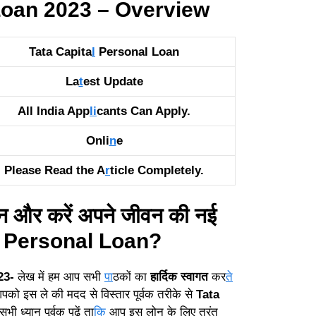
Loan 2023 – Overview
Tata Capita
l
Personal Loan
La
t
est Update
All India App
li
cants Can Apply.
Onli
n
e
Please Read the A
r
ticle Completely.
ोन और करें अपने जीवन की नई
l Personal Loan?
23-
लेख में हम आप सभी
पा
ठकों का
हार्दिक
स्वागत
कर
ते
पको इस ले की मदद से विस्तार पूर्वक तरीके से
Tata
ी ध्यान पूर्वक पढ़ें ता
कि
आप इस लोन के लिए तुरंत