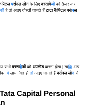
कैपिटल
प
र्सनल लोन
के लिए
दस्तावे
जों
को तैयार कर
की
है तो आइए दोस्तों जानते हैं
टाटा कैपिटल पर्स
न
ल
 गया सभी
दस्ता
वे
जों
को
अपलोड
करना होगा | ता
कि
आप
जीवन
मे
लाभान्वित हो
तो
आइए जानते हैं
पर्सनल लो
न
से
 Tata Capital Personal
an