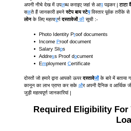
अपनी नीचे देख में उप
ल
ब्ध कराइए जहां से आ
प
पढ़कर |
टाटा 
स
क
ते हैं जानकारी हमने
स्टेप बाय स्टे
प
विस्तार पूर्वक तरीके से
लोन
के लिए महत्व
पू
र्ण
दस्तावेजों
की
सूची :-
Photo Identity P
r
oof documents
Income
P
roof document
Salary Sli
p
s
Addre
s
s Proof d
o
cument
E
m
ployment
C
ertificate
दोस्तों जो हमारे द्वारा आपको ऊपर
दस्तावे
जों
के बारे में बताया
कानून का लाभ प्राप्त कर सके
औ
र अपनी दैनिक व आर्थिक 
जुड़ी महत्वपूर्ण जानकारियां |
Required Eligibility For
Lo