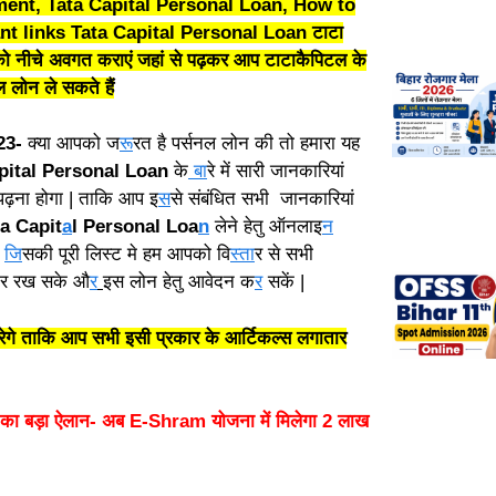
ment, Tata Capital Personal Loan, How to
t links Tata Capital Personal Loan टाटा
ो नीचे अवगत कराएं जहां से पढ़कर आप टाटाकैपिटल के
नल लोन ले सकते हैं
23-
क्या आपको ज
रू
रत है पर्सनल लोन की तो हमारा यह
pital
Personal
Loan
के
बा
रे में सारी जानकारियां
ढ़ना होगा | ताकि आप इ
स
से संबंधित सभी जानकारियां
a Capit
a
l Personal Loa
n
लेने हेतु ऑनलाइ
न
|
जि
सकी पूरी लिस्ट मे हम आपको वि
स्ता
र से सभी
यार रख सके औ
र
इस लोन हेतु आवेदन क
र
सकें |
करेगे ताकि आप सभी इसी प्रकार के आर्टिकल्स लगातार
ा बड़ा ऐलान- अब E-Shram योजना में मिलेगा 2 लाख