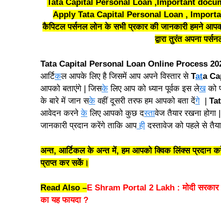
Tata Capital Personal Loan ,Important docu
Apply Tata Capital Personal Loan , Importan
कैपिटल पर्सनल लोन के सभी प्रकार की जानकारी हमने आपक
द्वारा तुरंत अपना पर्स
Tata Capital Personal Loan Online Process 20
आर्टि
क
ल आपके लिए है जिसमें आप अपने विस्तार से
T
at
a Ca
आपको बताएंगे | जिस
के
लिए आप को ध्यान पूर्वक इस ले
ख
को प
के बारे में जान स
के
वहीं दूसरी तरफ हम आपको बता दें
गे
|
Tat
आवेदन करने
के
लिए आपको कुछ द
स्ता
वेज तैयार रखना होगा 
जानकारी प्रदान करेंगे ताकि आप
ही
दस्तावेज को पहले से तै
अन्त, आर्टिकल के अन्त में, हम आपको क्विक लिंक्स प्रदान 
प्राप्त कर सकें।
Read Also –
E Shram Portal 2 Lakh : मोदी सरकार क
का यह फायदा ?