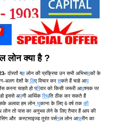
ल लोन क्या है ?
23-
दोस्तों य
ह
लोन की प्रक्रिया उन सभी अभिभा
व
कों के
ल
ग-अलग देशों के
लि
ए विचार कर
स
कते हैं चाहे आ
प
नेंस करना चाहते हो प
रि
वार को किसी जरूरी आ
व
श्यक पर
 हो इससे अ
प
नी आर्थिक
स्थि
ति ठीक कर सकते हैं
इसके अलावा हम लोन
चु
काना के लिए 6 वर्ष तक
की
ध लोन तो पास का अनुभव लेने के लिए तैयार हैं आप की
ेसिंग और कस्टमाइज्ड तुरंत पर्स
न
ल लोन आ
फ
रीग का