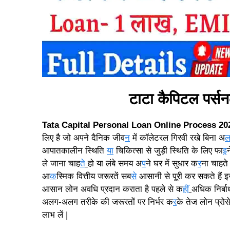
टाटा कैपिटल पर्सन
Tata Capital Personal Loan Online Process 20
लिए है जो अपने दैनिक जीव
न
में कॉलेटरल गिरवी रखे बिना अ
आपातकालीन स्थिति
या
चिकित्सा से जुड़ी स्थिति के लिए फा
इ
ले जाना चाह
ते
हो या लंबे समय अ
प
ने घर में सुधार क
र
ना चाहते
आ
क
स्मिक वित्तीय जरूरतें सब
से
आसानी से पूरी कर सकते हैं 
आसान लोन अवधि प्रदान कराता है पहले से क
हीं
अधिक निर्बा
अलग-अलग तरीके की जरूरतों पर निर्भर क
र
के तेज लोन प्रोस
लाभ लें |