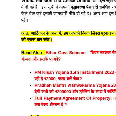
Vridha Pension List Check Online
: आप इस सूची क
में दी गई है। इस सूची में आपको
वृद्धावस्था पेंशन से संबंधित
सभी
कैसे चेक करें इसकी जानकारी नीचे दी गई है। अगर आप इस लि
पढ़ें।
अन्त, आर्टिकल के अन्त में, हम आपको क्विक लिंक्स प्रदान 
को प्राप्त कर सकें।
Read Also –
Bihar Govt Scheme – बिहार सरकार रोजगार क
योजना और इसके फायदे?
PM Kisan Yojana 15th Installment 2023 – जा
रही है ₹2000, जल्द करें चेक?
Pradhan Mantri Vishwakarma Yojana 2023 – प्
देगी सभी को ₹200000 और ट्रेनिंग के साथ में सर्टि
Full Payment Agreement Of Property: जमीन की र
क्या बेस्ट ऑप्शन है ?