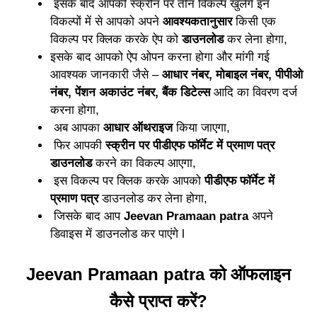
इस
के
बाद आपकी स्क्रीन पर तीन विकल्प खुलेंगे इ
न
विकल्पों में से आपको अपने
आवश्यकतानुसार
किसी ए
क
विकल्प पर क्लिक करके ऐप
को
डाउनलोड
कर लेना होगा,
इस
के
बाद आपको ऐप ओपन करना होगा और मांगी गई
आवश्यक जान
का
री जैसे –
आधार नंबर, मोबाइल नंबर, पी
पी
ओ
नंबर, पेंशन अकाउंट नंब
र
, बैंक डिटेल्स
आदि
का
विवरण दर्ज
करना होगा,
अब आपका
आधा
र
ऑथराइज
किया जाएगा,
फिर आपकी
स्क्रीन पर पीडीएफ फॉर्मेट में प्रमाण पत्र
डाउनलोड
करने का विकल्प आए
गा
,
इस विकल्प पर क्लिक करके आप
को
पीडीएफ फॉर्मेट में
प्रमाण पत्र
डाउनलोड क
र
लेना होगा,
जिसके बाद आप
Je
e
van Pramaan patra
अपने
डिवाइस में डाउनलोड कर पाएंगे l
Jeevan Pramaan patra को ऑफलाइन
कैसे प्राप्त करें?