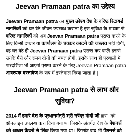
Jeevan Pramaan patra का उद्देश्य
Jeevan Pramaa
n
patra
का
मुख्य उद्देश्य देश के वरिष्ठ रि
टा
यर्ड
नागरिकों
को घर बैठे जीवन उपलब्ध कराना है इ
स
सुविधा के माध्यम से
वरिष्ठ नागरि
कों
को अब
Je
e
van Pramaan patra
प्राप्त करने के
लिए किसी दफ्त
र
या
कार्यालय के चक्कर काटने की जरूरत
नहीं होगी,
व
ह
घर बैठे ही
Jeevan Pramaan patra
प्राप्त कर पा
एं
गे इससे
उनके पैसे और समय दोनों की बचत होगी, इसके साथ
ही
प्रणाली में
पारदर्शिता भी आएगी प्राप्त
करने
के लिए Jeevan Pramaan patra
आवश्यक दस्तावेज
के रूप में इस्तेमाल किया जा
ता
है |
Jeevan Pramaan patra से लाभ और
सुविधा?
2014 में हमारे
दे
श के प्रधानमंत्री श्री नरेंद्र मोदी जी
द्वारा
को
ऑनलाइन उपलब्ध करा दिया गया था जिसके अंतर्गत दे
श
के
पेंशनर्स
को आधार केंद्रों से लिं
क
किया गया था | जिसके बाद
भी
पेंशनर्स को