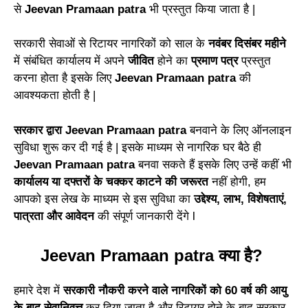
से
Jeevan Pramaan patra
भी
प्रस्तुत किया जाता है |
सर
का
री सेवाओं से रिटायर नागरिकों को साल के
नवंबर दि
सं
बर महीने
में संबंधित कार्यालय में अपने
जीवित
होने का
प्र
माण पत्र
प्रस्तुत
करना होता है इसके
लि
ए
Jeevan Pramaan patra
की
आवश्यकता होती है |
सरकार द्वा
रा
Jeevan Pramaan patra
बनवाने
के
लिए ऑनलाइन
सुविधा शुरू कर दी गई
है
| इसके माध्यम से नागरिक घर बैठे ही
J
e
evan Pramaan patra
बन
वा
सकते हैं इसके लिए उन्हें कहीं
भी
कार्यालय या दफ्तरों के चक्कर काटने की ज
रू
रत
नहीं होगी, हम
आपको इस लेख के माध्य
म
से इस सुविधा का
उद्दे
श्य
, लाभ, विशेषताएं,
पात्रता और आवेद
न
की संपूर्ण जानकारी दें
गे
l
Jeevan Pramaan patra क्या है?
हमा
रे
देश में
सरकारी नौक
री
करने वाले नागरिकों को 60 वर्ष
की
आयु
के बाद सेवानिवृत्त
कर दिया जाता है औ
र
रिटायर होने के बाद सरकार