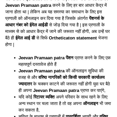
Jeevan Pramaan patra
करने
के
लिए हर बार आधार केंद्र में
जाना होता था | लेकिन अब यह समस्या
का
समाधान
के
लिए इस
प्रणाली को ऑनलाइन क
र
दिया गया है जिसके अंतर्गत
पेंशनर्स के
आधार नंबर
को
ईमेल आईडी
से जोड़ दिया गया है | इस प्रणाली
के
माध्यम से को आधा
र
केंद्र में जाने की जरूरत नहीं होगी, अब उन्हें घर
बैठे
ही
ईमेल आई डी
से सिर्फ
Ortheticaton statement
भेजना
हो
गा
|
Jeevan Pramaan patra पेंश
न
प्राप्त करने के लिए एक
महत्वपूर्ण दस्तावेज होते
हैं
Jeev
a
n Pramaan patra
की ऑनलाइन सुविधा की
वज
ह
से और
वरिष्ठ नागरिकों को किसी सरकारी का
र्या
लय
ज्यादातर
के चक्कर काटने
की
जरू
र
त नहीं होगी युवा घर बैठे
ही अ
प
ना
Jeevan Pramaan patra
प्राप्त कर
पा
एंगे,
य
दि
कोई
रिटायर व्यक्ति
अपने परिवार
के
साथ रहने के लिए
अन्य स्थान पर चला जाता
है
तो वह अपना
ऑनलाइन
भी जमा
कर सकता
है
,
सुविधा के माध्यम से प्रणाली
में
पारदर्शिता
आएगी और
वरिष्ठ