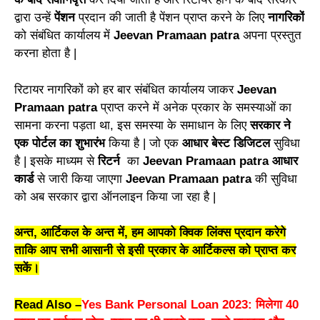
द्वारा उन्हें
पें
शन
प्रदान
की
जाती है पेंशन प्राप्त करने के लिए
नागरिकों
को सं
बं
धित कार्यालय में
Jeevan Pramaan patra
अपना प्र
स्तु
त
करना होता है |
रिटायर नागरिकों को हर बा
र
संबंधित कार्यालय जाकर
Jeevan
Pram
a
an patra
प्राप्त करने में अनेक प्रकार के स
म
स्याओं का
सामना करना पड़ता
था
, इस समस्या के समा
धा
न के लिए
सरकार ने
एक पोर्टल का शु
भा
रंभ
किया है | जो एक
आधार बेस्ट डिजिटल
सुवि
धा
है | इसके माध्यम से
रिटर्न
का
Jeeva
n
Pramaa
n
patra
आधार
कार्ड
से जारी किया जाएगा
J
e
evan Pramaan patra
की सुविधा
को अब सरकार द्वा
रा
ऑनलाइन किया जा रहा है |
अन्त, आर्टिकल के अन्त में, हम आपको क्विक लिंक्स प्रदान करेगे
ताकि आप सभी आसानी से इसी प्रकार के आर्टिकल्स को प्राप्त कर
सकें।
Read Also –
Yes Bank Personal Loan 2023: मिलेगा 40