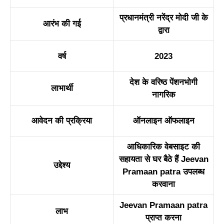
प्रधानमंत्री नरेंद्र मो
दी
जी के
आरंभ की
ग
ई
द्वारा
व
र्ष
20
2
3
देश के वरि
ष्ठ
पेंशनभोगी
लाभा
र्थी
नागरिक
आवेदन की प्रक्रिया
ऑनलाइन ऑफलाइन
आधिकारिक वेबसाइट की
सहायता से घर बैठे हैं Jeevan
उद्देश्य
Pramaan pa
t
ra उपलब्ध
करवाना
Jeevan Pramaan patra
ला
भ
प्राप्त करना