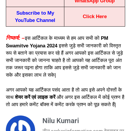
WhatsApp Group
Subscribe to My
Click Here
YouTube Channel
निष्कर्ष
: –
इस
आर्टिकल
के
माध्यम
से
हम
आप
सभी
को
PM
Swamitve Yojana 2024
इससे
जुड़े
सभी
जानकारी
को
विस्तृत
रूप
से
बताने
का
प्रयास
कर
रहे
हैं
अगर
आपको
इस
आर्टिकल
से
जुड़े
सभी
जानकारी
को
जानना चाहते
है
तो
आपको
यह
आर्टिकल
पूरा
अंत
तक
जरूर
पढ़ना
होगा
ताकि
आप
इससे
जुड़े
सभी
जानकारी
को
जान
सके
और
इसका
लाभ ले
सके
|
अगर
आपको
यह
आर्टिकल
पसंद
आता
है
तो
आप
इसे
अपने
दोस्तों
के
साथ
शेयर
करें
एवं
लाइक
करें
और
अगर
इस
आर्टिकल
में
कोई
प्रश्न
है
तो
आप
हमारे
कमेंट
बॉक्स
में
कमेंट
करके
प्रश्न
को
पूछ
सकते
हैं
|
Nilu Kumari