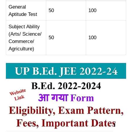
General
50
100
Aptitude Test
Subject Ability
(Arts/ Science/
50
100
Commerce/
Agriculture)