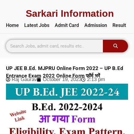
Sarkari Information
Home
Latest Jobs
Admit Card
Admission
Result
UP JEE B.Ed. MJPRU Online Form 2022 – UP B.Ed
Entrance Exam 2022 Online Form फॉर्म भरें
Raj Gaurav
October 19, 2023
2:13 pm